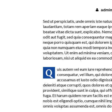
November 25, 2015
admi
Sed ut perspiciatis, unde omnis iste nat
laudantium, totam rem aperiam eaque ipsa,
beatae vitae dicta sunt, explicabo. Nemo
odit aut fugit, sed quia consequuntur mag
neque porro quisquam est, qui dolorem ips
quia non numquam eius modi tempora inc
voluptatem. Ut enim ad minima veniam, q
laboriosam, nisi ut aliquid ex ea commo
uis autem vel eum iure reprehende
Q
consequatur, vel illum, qui dolor
accusamus et iusto odio digniss
deleniti atque corrupti, quos dolores et 
provident, similique sunt in culpa, qui of
fuga. Et harum quidem rerum facilis est 
nobis est eligendi optio, cumque nihil i
omnis voluptas assumenda est, omnis dol