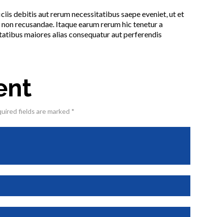
is debitis aut rerum necessitatibus saepe eveniet, ut et
 non recusandae. Itaque earum rerum hic tenetur a
ptatibus maiores alias consequatur aut perferendis
ent
quired fields are marked *