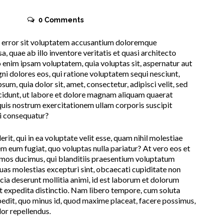
n
0
Comments
us error sit voluptatem accusantium doloremque
 quae ab illo inventore veritatis et quasi architecto
 enim ipsam voluptatem, quia voluptas sit, aspernatur aut
ni dolores eos, qui ratione voluptatem sequi nesciunt,
um, quia dolor sit, amet, consectetur, adipisci velit, sed
idunt, ut labore et dolore magnam aliquam quaerat
uis nostrum exercitationem ullam corporis suscipit
di consequatur?
rit, qui in ea voluptate velit esse, quam nihil molestiae
em eum fugiat, quo voluptas nulla pariatur? At vero eos et
imos ducimus, qui blanditiis praesentium voluptatum
quas molestias excepturi sint, obcaecati cupiditate non
ficia deserunt mollitia animi, id est laborum et dolorum
et expedita distinctio. Nam libero tempore, cum soluta
mpedit, quo minus id, quod maxime placeat, facere possimus,
or repellendus.