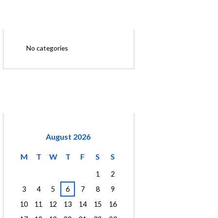
CATEGORIES
No categories
CALENDAR
August
2026
M
T
W
T
F
S
S
1
2
3
4
5
6
7
8
9
10
11
12
13
14
15
16