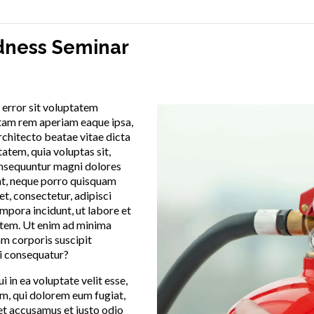
ness Seminar
1 @ 5:00 PM
s error sit voluptatem
tam rem aperiam eaque ipsa,
architecto beatae vitae dicta
tem, quia voluptas sit,
consequuntur magni dolores
unt, neque porro quisquam
et, consectetur, adipisci
mpora incidunt, ut labore et
tem. Ut enim ad minima
m corporis suscipit
di consequatur?
 in ea voluptate velit esse,
um, qui dolorem eum fugiat,
 et accusamus et iusto odio