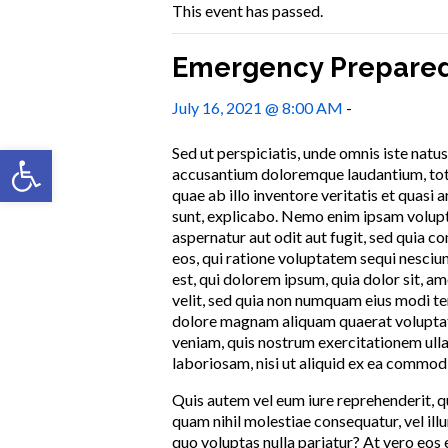
This event has passed.
Emergency Prepared
July 16, 2021 @ 8:00 AM
-
July 28, 202
Open toolbar
Sed ut perspiciatis, unde omnis iste natu
accusantium doloremque laudantium, to
quae ab illo inventore veritatis et quasi 
sunt, explicabo. Nemo enim ipsam volupta
aspernatur aut odit aut fugit, sed quia 
eos, qui ratione voluptatem sequi nesci
est, qui dolorem ipsum, quia dolor sit, am
velit, sed quia non numquam eius modi te
dolore magnam aliquam quaerat volupta
veniam, quis nostrum exercitationem ulla
laboriosam, nisi ut aliquid ex ea commo
Quis autem vel eum iure reprehenderit, qui
quam nihil molestiae consequatur, vel ill
quo voluptas nulla pariatur? At vero eos