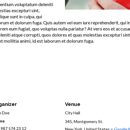
sentium voluptatum deleniti
stias excepturi sint,
ique sunt in culpa, qui
borum et dolorum fuga. Quis autem vel eum iure reprehenderit, qui in
lorem eum fugiat, quo voluptas nulla pariatur? At vero eos et accus
eniti atque corrupti, quos dolores et quas molestias excepturi sin
unt mollitia animi, id est laborum et dolorum fuga.
ganizer
Venue
n Doe
City Hall
ne
345, Montgomery St.
 987 574 23 12
New York
,
United States
+ Google 