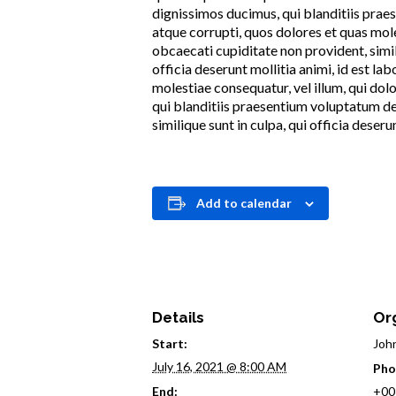
dignissimos ducimus, qui blanditiis prae
atque corrupti, quos dolores et quas mole
obcaecati cupiditate non provident, simil
officia deserunt mollitia animi, id est la
molestiae consequatur, vel illum, qui do
qui blanditiis praesentium voluptatum del
similique sunt in culpa, qui officia deser
Add to calendar
Details
Or
Start:
Joh
July 16, 2021 @ 8:00 AM
Pho
End:
+00